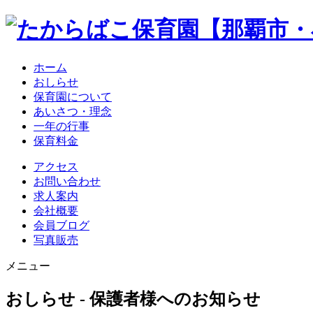
ホーム
おしらせ
保育園について
あいさつ・理念
一年の行事
保育料金
アクセス
お問い合わせ
求人案内
会社概要
会員ブログ
写真販売
メニュー
おしらせ - 保護者様へのお知らせ